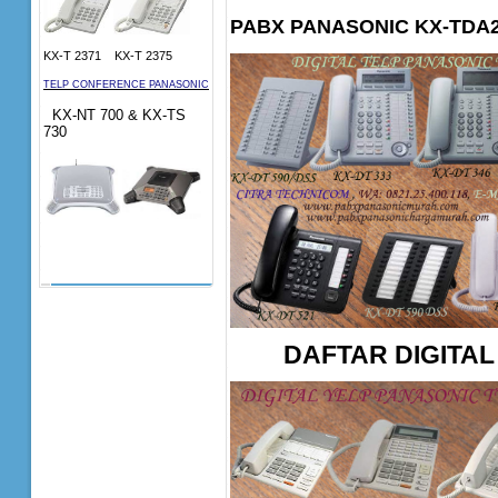
PABX PANASONIC KX-TD
KX-T 2371 KX-T 2375
TELP CONFERENCE PANASONIC
KX-NT 700 & KX-TS
730
DAFTAR DIGITAL 