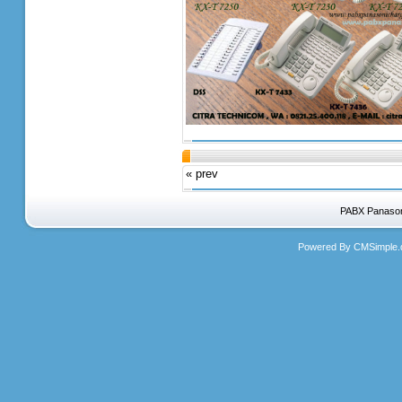
« prev
PABX Panasoni
Powered By CMSimple.