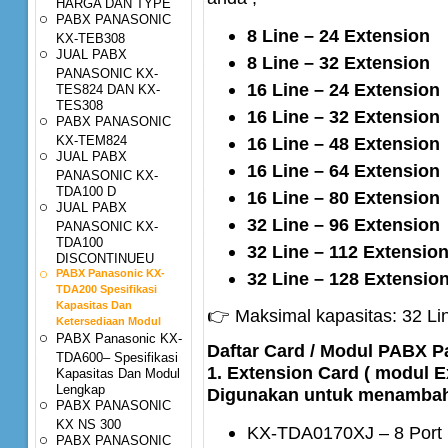
HARGA DAN TYPE
PABX PANASONIC
8 Line – 24 Extension
KX-TEB308
JUAL PABX
8 Line – 32 Extension
PANASONIC KX-
16 Line – 24 Extension
TES824 DAN KX-
TES308
16 Line – 32 Extension
PABX PANASONIC
KX-TEM824
16 Line – 48 Extension
JUAL PABX
16 Line – 64 Extension
PANASONIC KX-
TDA100 D
16 Line – 80 Extension
JUAL PABX
32 Line – 96 Extension
PANASONIC KX-
TDA100
32 Line – 112 Extensio
DISCONTINUEU
PABX Panasonic KX-
32 Line – 128 Extensio
TDA200 Spesifikasi
Kapasitas Dan
👉 Maksimal kapasitas: 32 Li
Ketersediaan Modul
PABX Panasonic KX-
Daftar Card / Modul PABX 
TDA600– Spesifikasi
1. Extension Card ( modul E
Kapasitas Dan Modul
Lengkap
Digunakan untuk menambah j
PABX PANASONIC
KX NS 300
KX-TDA0170XJ – 8 Port D
PABX PANASONIC