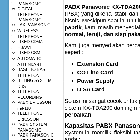
PANASONIC
PABX Panasonic KX-TDA20
DIGITAL
(PBX) yang dikenal stabil dan
TELEPHONE
bisnis. Meskipun saat ini unit 
PANASONIC
FAX PANASONIC
pabrik
, kami masih menyedi
WIRELESS
normal, teruji, dan siap paka
TELEPHONE
FIXED CDMA
Kami juga menyediakan berb
HUAWEI
seperti:
FIXED GSM
AUTOMATIC
Extension Card
ATTENDANT
BASE TO BASE
CO Line Card
TELEPHONE
Power Supply
BILLING SYSTEM
DBS
DISA Card
TELEPHONE
RECORDING
Solusi ini sangat cocok unt
PABX ERICSSON
sistem KX-TDA200 dan ingin
md-110
TELEPHONE
perbaikan
.
ERICSSON
PABX SYSTEM
Kapasitas PABX Panason
PANASONIC
System ini memiliki fleksibili
PABX PANASONIC
anda ;