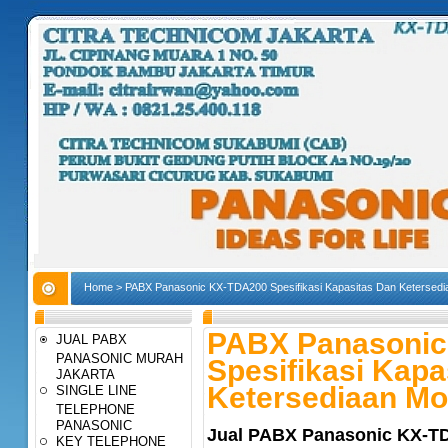
Home
>
PABX Panasonic KX-TDA200 Spesifikasi Kapasitas Dan Ketersedi
PABX Panasonic
JUAL PABX
PANASONIC MURAH
Spesifikasi Kapa
JAKARTA
Ketersediaan Mo
SINGLE LINE
TELEPHONE
PANASONIC
Jual PABX Panasonic KX-TDA
KEY TELEPHONE