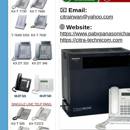
📧
Email:
KX-T 7730 KX-T 7665
citrairwan@yahoo.com
🌐
Website:
https://www.pabxpanasonich
T-7640/ DSS KX-T 7630
https://citra-technicom.com
KX DT 333 KX DT 346
SINGGLE LINE TELP PANS.
KX-T 505 KX-T2373