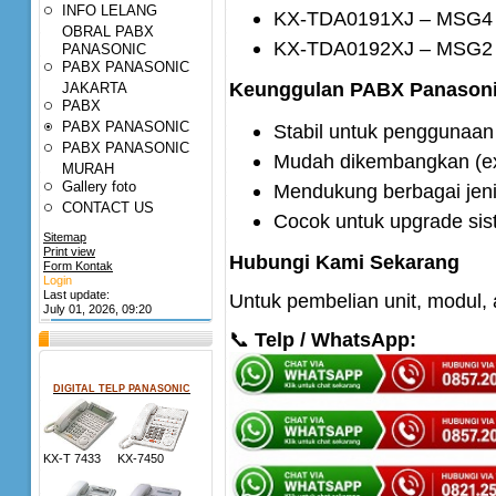
INFO LELANG
KX-TDA0191XJ – MSG4
OBRAL PABX
KX-TDA0192XJ – MSG2
PANASONIC
PABX PANASONIC
Keunggulan PABX Panason
JAKARTA
PABX
PABX PANASONIC
Stabil untuk penggunaan
PABX PANASONIC
Mudah dikembangkan (e
MURAH
Gallery foto
Mendukung berbagai jenis
CONTACT US
Cocok untuk upgrade sist
Sitemap
Print view
Hubungi Kami Sekarang
Form Kontak
Login
Last update:
Untuk pembelian unit, modul,
July 01, 2026, 09:20
📞
Telp / WhatsApp:
DIGITAL TELP PANASONIC
KX-T 7433 KX-7450