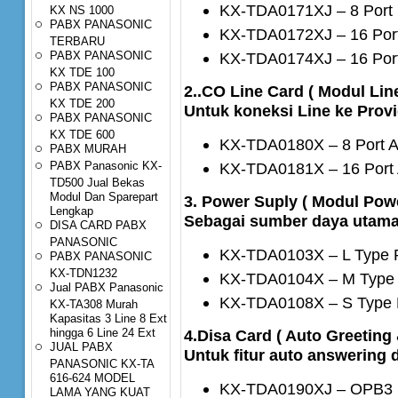
KX-TDA0171XJ – 8 Port D
KX NS 1000
PABX PANASONIC
KX-TDA0172XJ – 16 Port 
TERBARU
PABX PANASONIC
KX-TDA0174XJ – 16 Port 
KX TDE 100
PABX PANASONIC
2..CO Line Card ( Modul Line
KX TDE 200
Untuk koneksi Line ke Prov
PABX PANASONIC
KX TDE 600
KX-TDA0180X – 8 Port A
PABX MURAH
PABX Panasonic KX-
KX-TDA0181X – 16 Port 
TD500 Jual Bekas
Modul Dan Sparepart
3. Power Suply ( Modul Powe
Lengkap
Sebagai sumber daya utama
DISA CARD PABX
PANASONIC
KX-TDA0103X – L Type 
PABX PANASONIC
KX-TDN1232
KX-TDA0104X – M Type 
Jual PABX Panasonic
KX-TDA0108X – S Type 
KX-TA308 Murah
Kapasitas 3 Line 8 Ext
hingga 6 Line 24 Ext
4.Disa Card ( Auto Greeting
JUAL PABX
Untuk fitur auto answering
PANASONIC KX-TA
616-624 MODEL
KX-TDA0190XJ – OPB3
LAMA YANG KUAT