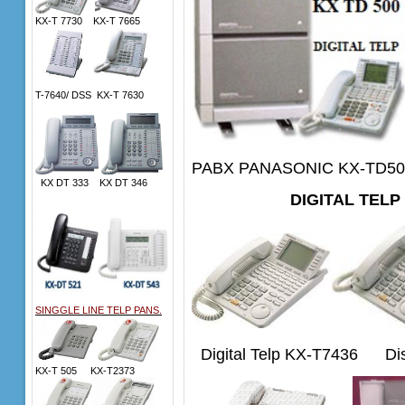
KX-T 7730 KX-T 7665
T-7640/ DSS KX-T 7630
PABX PANASONIC KX-TD5
KX DT 333 KX DT 346
DIGITAL TEL
SINGGLE LINE TELP PANS.
Digital Telp KX-T7436 Disp
KX-T 505 KX-T2373