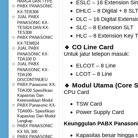
HARGA DAN TYPE
ESLC – 16 Extension Sin
PABX PANASONIC
DHLC – 8 Digital + 8 SL
KX-TEB308
JUAL PABX
DLC – 16 Digital Extensi
PANASONIC KX-
SLC – 8 Extension SLT
TES824 DAN KX-
TES308
HLC – 8 Extension Key 
PABX PANASONIC
KX-TEM824
🔹
CO Line Card
JUAL PABX
Untuk jalur telepon masuk:
PANASONIC KX-
TDA100 D
JUAL PABX
ELCOT – 8 Line
PANASONIC KX-
LCOT – 8 Line
TDA100
DISCONTINUEU
🔹
Modul Utama (Core 
PABX Panasonic KX-
TDA200 Spesifikasi
CPU Card
Kapasitas Dan
Ketersediaan Modul
TSW Card
PABX Panasonic KX-
TDA600– Spesifikasi
Power Supply Card
Kapasitas Dan Modul
Lengkap
Keunggulan PABX Panason
PABX PANASONIC
KX NS 300
Kapasitas besar hingga r
PABX PANASONIC