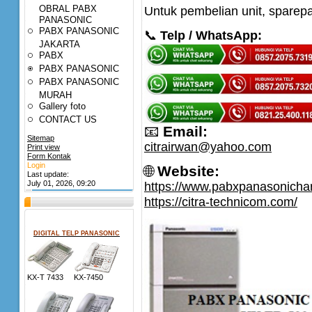
OBRAL PABX
Untuk pembelian unit, sparep
PANASONIC
PABX PANASONIC
📞
Telp / WhatsApp:
JAKARTA
PABX
PABX PANASONIC
PABX PANASONIC
MURAH
Gallery foto
CONTACT US
📧
Email:
Sitemap
citrairwan@yahoo.com
Print view
Form Kontak
Login
🌐
Website:
Last update:
July 01, 2026, 09:20
https://www.pabxpanasonich
https://citra-technicom.com/
DIGITAL TELP PANASONIC
KX-T 7433 KX-7450