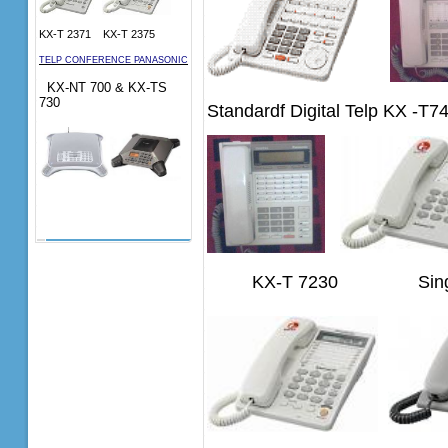
KX-T 2371 KX-T 2375
TELP CONFERENCE PANASONIC
KX-NT 700 & KX-TS
730
Standardf Digital Telp KX -T
KX-T 7230 Singgle L