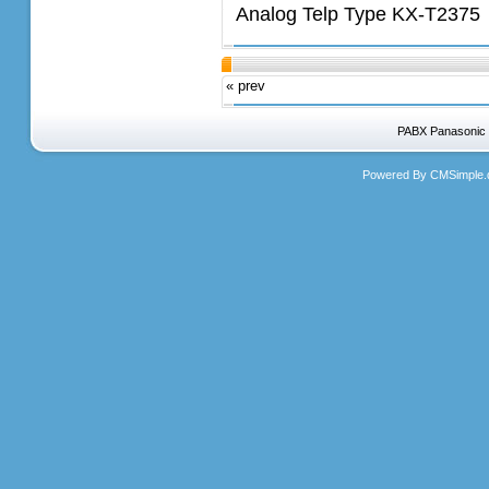
Analog Telp Type KX-T2375 
« prev
PABX Panasonic 
Powered By CMSimple.