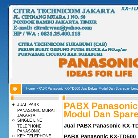
Home
>
PABX Panasonic KX-TD500 Jual Bekas Modul Dan Sparepart Len
PABX Panasonic
JUAL PABX
PANASONIC MURAH
Modul Dan Spare
JAKARTA
SINGLE LINE
Jual PABX Panasonic KX-TD
TELEPHONE
PANASONIC
PABX Panasonic KX-TD500
KEY TELEPHONE