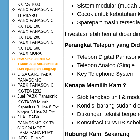
KX NS 1000
Sistem modular (mudah 
PABX PANASONIC
Cocok untuk kebutuhan k
TERBARU
PABX PANASONIC
Sparepart masih tersedi
KX TDE 100
PABX PANASONIC
Investasi lebih hemat dibandi
KX TDE 200
PABX PANASONIC
Perangkat Telepon yang Di
KX TDE 600
PABX MURAH
Telepon Digital Panasoni
PABX Panasonic KX-
TD500 Jual Bekas Modul
Telepon Analog (Single L
Dan Sparepart Lengkap
Key Telephone System
DISA CARD PABX
PANASONIC
Kenapa Memilih Kami?
PABX PANASONIC
KX-TDN1232
Jual PABX Panasonic
Stok lengkap unit & mo
KX-TA308 Murah
Kondisi barang sudah dic
Kapasitas 3 Line 8 Ext
hingga 6 Line 24 Ext
Dukungan teknisi berpe
JUAL PABX
Konsultasi GRATIS sebe
PANASONIC KX-TA
616-624 MODEL
LAMA YANG KUAT
Hubungi Kami Sekarang
INFO LELANG