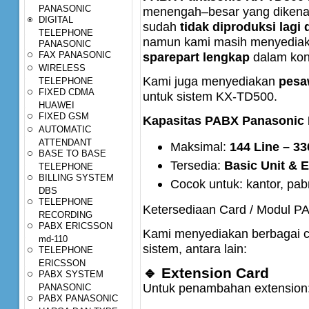
PANASONIC
menengah–besar yang dikenal st
DIGITAL
sudah
tidak diproduksi lagi
TELEPHONE
namun kami masih menyedia
PANASONIC
FAX PANASONIC
sparepart lengkap
dalam kond
WIRELESS
Kami juga menyediakan
pesa
TELEPHONE
FIXED CDMA
untuk sistem KX-TD500.
HUAWEI
FIXED GSM
Kapasitas PABX Panasonic
AUTOMATIC
ATTENDANT
Maksimal:
144 Line – 3
BASE TO BASE
Tersedia:
Basic Unit & 
TELEPHONE
BILLING SYSTEM
Cocok untuk: kantor, pab
DBS
TELEPHONE
Ketersediaan Card / Modul 
RECORDING
PABX ERICSSON
Kami menyediakan berbagai c
md-110
sistem, antara lain:
TELEPHONE
ERICSSON
🔹 Extension Card
PABX SYSTEM
Untuk penambahan extension
PANASONIC
PABX PANASONIC