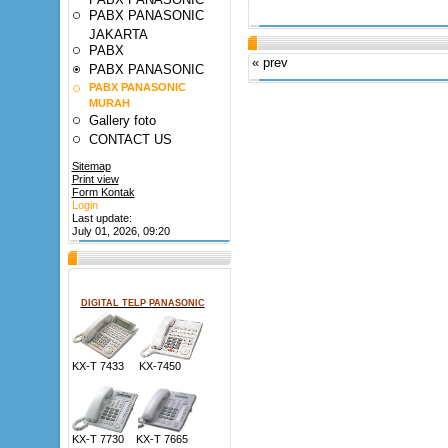
PABX PANASONIC
JAKARTA
PABX
« prev
PABX PANASONIC
PABX PANASONIC
MURAH
Gallery foto
CONTACT US
Sitemap
Print view
Form Kontak
Login
Last update:
July 01, 2026, 09:20
DIGITAL TELP PANASONIC
KX-T 7433 KX-7450
KX-T 7730 KX-T 7665