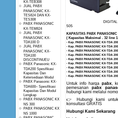
KX-TEB308
JUAL PABX
PANASONIC KX-
TES824 DAN KX-
TES308
DIGITAL TELP KX
PABX PANASONIC
505
KX-TEM824
JUAL PABX
KAPASITAS PABX PANASONIC 
PANASONIC KX-
( Kapasitas Maksimal . 32 line 1
TDA100 D
- Kap. PABX PANASONIC KX-TDA 200
JUAL PABX
- Kap. PABX PANASONIC KX-TDA 200,
- Kap. PABX PANASONIC KX-TDA 200,
PANASONIC KX-
- Kap. PABX PANASONIC KX-TDA 200,
TDA100
- Kap. PABX PANASONIC KX-TDA 200,
DISCONTINUEU
- Kap. PABX PANASONIC KX-TDA 200,
PABX Panasonic KX-
- Kap. PABX PANASONIC KX-TDA 200,
TDA200 Spesifikasi
- Kap. PABX PANASONIC KX-TDA 200,
Kapasitas Dan
- Kap. PABX PANASONIC KX-TDA 200
Ketersediaan Modul
PABX Panasonic KX-
Untuk info harga
pabx
, k
TDA600– Spesifikasi
pemesanan
pabx panas
Kapasitas Dan Modul
hubungi kami melalui nomor
Lengkap
PABX PANASONIC KX
👉 Hubungi kami untuk
konsultasi GRATIS
NS 300
PABX PANASONIC KX
Hubungi Kami Sekarang
NS 1000
PABX PANASONIC