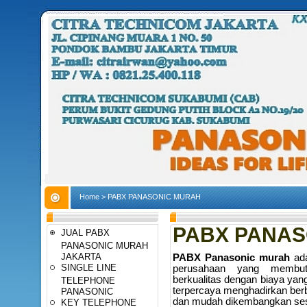
Home
>
PABX PANASONIC MURAH
PABX PANAS
JUAL PABX
PANASONIC MURAH
JAKARTA
PABX Panasonic murah
ada
SINGLE LINE
perusahaan yang membutu
berkualitas dengan biaya yan
TELEPHONE
terpercaya menghadirkan berba
PANASONIC
dan mudah dikembangkan sesu
KEY TELEPHONE