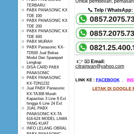
Untuk pembelian, pemasang
TERBARU
📞
Telp / WhatsApp:
PABX PANASONIC KX
TDE 100
PABX PANASONIC KX
TDE 200
PABX PANASONIC KX
TDE 600
PABX MURAH
PABX Panasonic KX-
TD500 Jual Bekas
Modul Dan Sparepart
👉
📧
Email:
Lengkap
citrairwan@yahoo.com
DISA CARD PABX
PANASONIC
PABX PANASONIC
LINK KE :
FACEBOOK
,
IN
KX-TDN1232
Jual PABX Panasonic
LETAK DI GOOGLE 
KX-TA308 Murah
Kapasitas 3 Line 8 Ext
hingga 6 Line 24 Ext
JUAL PABX
PANASONIC KX-TA
616-624 MODEL LAMA
YANG KUAT
INFO LELANG OBRAL
PABX PANASONIC