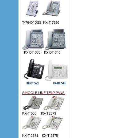
T-7640/ DSS KX-T 7630
KX DT 333 KX DT 346
SINGGLE LINE TELP PANS.
KX-T 505 KX-T2373
KX-T 2371 KX-T 2375