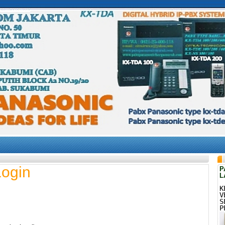
Login
P
L
K
V
S
P