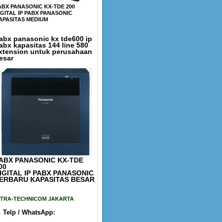
ABX PANASONIC KX-TDE 200
IGITAL IP PABX PANASONIC
APASITAS MEDIUM
abx panasonic kx tde600 ip
abx kapasitas 144 line 580
xtension untuk perusahaan
esar
ABX PANASONIC KX-TDE
00
IGITAL IP PABX PANASONIC
ERBARU KAPASITAS BESAR
ITRA-TECHNICOM JAKARTA

Telp / WhatsApp: