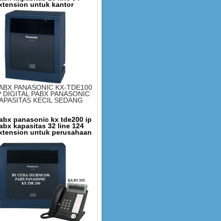
xtension untuk kantor
ABX PANASONIC KX-TDE100
P DIGITAL PABX PANASONIC
APASITAS KECIL SEDANG
abx panasonic kx tde200 ip
abx kapasitas 32 line 124
xtension untuk perusahaan