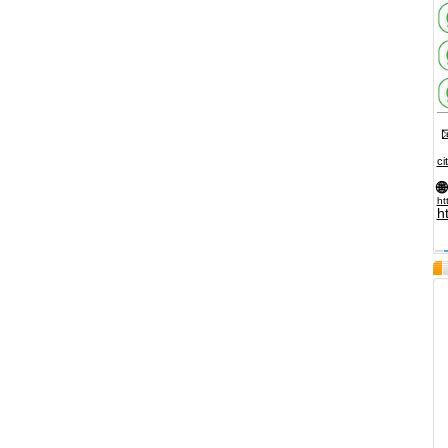

ci
🌐
ht
h