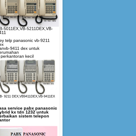
B-5011EX,VB-5211DEX,VB-
411
ey telp panasonic vb-9211
ex
anvb-9411 dex untuk
erumahan
 perkantoran kecil
B- 9211 DEX,VB9411DEX,VB-9411EX
asa service pabx panasonic
ybrid kx tdn 1232 untuk
erbaikan sistem telepon
antor