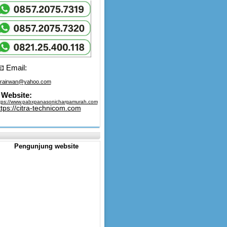
 Email:
trairwan@yahoo.com
Website:
tps://www.pabxpanasonichargamurah.com
ttps://citra-technicom.com
Pengunjung website