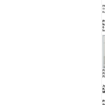
P
T
K
P
k
6
k
P
P
P
J
K
M
P
p