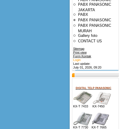
PABX PANASONIC
JAKARTA
PABX
PABX PANASONIC
PABX PANASONIC
MURAH
Gallery foto
CONTACT US
Sitemap
Print view
Form Kontak
Login
Last update:
July 01, 2026, 09:20
DIGITAL TELP PANASONIC
KX-T 7433 KX-7450
KX-T 7730 KX-T 7665