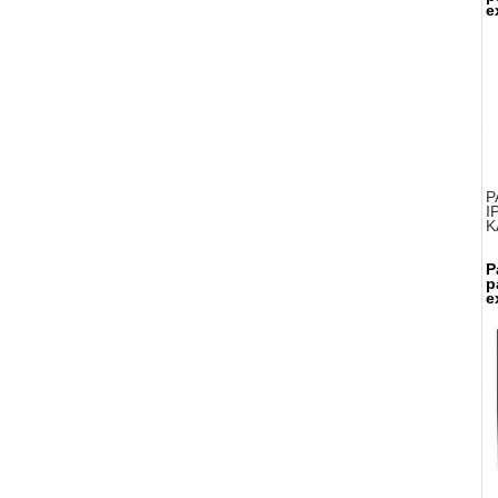
e
P
I
K
P
p
e