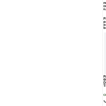
P
D
K
P
p
e
b
P
6
D
T
C
