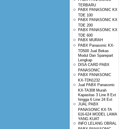
TERBARU
PABX PANASONIC KX
TDE 100
PABX PANASONIC KX
TDE 200
PABX PANASONIC KX
TDE 600
PABX MURAH
PABX Panasonic KX-
TD500 Jual Bekas
Modul Dan Sparepart
Lengkap
DISA CARD PABX
PANASONIC
PABX PANASONIC
KX-TDN1232
Jual PABX Panasonic
KX-TA308 Murah
Kapasitas 3 Line 8 Ext
hingga 6 Line 24 Ext
JUAL PABX
PANASONIC KX-TA
616-624 MODEL LAMA
YANG KUAT
INFO LELANG OBRAL
PABX PANASONIC