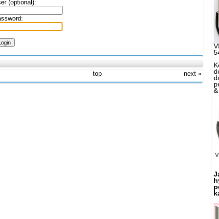
er (optional):
ssword:
V
5
K
d
top
next »
d
p
&
V
J
h
p
k