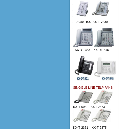
T-7640/ DSS KX-T 7630
KX DT 333 KX DT 346
SINGGLE LINE TELP PANS.
KX-T 505 KX-T2373
KX-T 2371 KX-T 2375