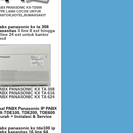
ABX PANASONIC KX-TD500
YPE LAMA COCOK UNTUK
ANTOR,HOTEL,RUMAHSAKIT
abx panasonic kx ta 308
apasitas
3 line 8 ext hingga
 line 24 ext untuk kantor
ecil
ABX PANASONIC KX TA 308
ABX PANASONIC KX TA 616
ABX PANASONIC KX TA 624
ual PABX Panasonic IP PABX
X-TDE100, TDE200, TDE600
urah + Instalasi & Service
abx panasonic kx tde100 ip
abx kapasitas 16 line 64