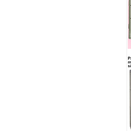
P
m
s