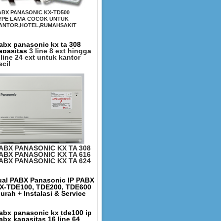
ABX PANASONIC KX-TD500
YPE LAMA COCOK UNTUK
ANTOR,HOTEL,RUMAHSAKIT
abx panasonic kx ta 308
apasitas
3 line 8 ext hingga
 line 24 ext untuk kantor
ecil
ABX PANASONIC KX TA 308
ABX PANASONIC KX TA 616
ABX PANASONIC KX TA 624
ual PABX Panasonic IP PABX
X-TDE100, TDE200, TDE600
urah + Instalasi & Service
abx panasonic kx tde100 ip
abx kapasitas 16 line 64