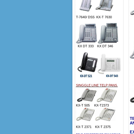
T-7640/ DSS KX-T 7630
K
KX DT 333 KX DT 346
D
SINGGLE LINE TELP PANS.
KX-T 505 KX-T2373
K
T
A
KX-T 2371 KX-T 2375
E