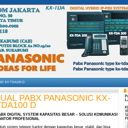
IC KX-TDA100 D
JUAL PABX PANASONIC KX-
P
L
TDA100 D
K
V
ABX DIGITAL SYSTEM KAPASITAS BESAR – SOLUSI KOMUNIKASI
S
P
ANTOR PROFESIONAL
tuh sistem telepon kantor dengan kapasitas besar, stabil, dan bisa