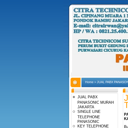
Home
>
JUAL PABX PANASON
JUAL PABX
PANASONIC MURAH
JAKARTA
SINGLE LINE
P
TELEPHONE
K
PANASONIC
KEY TELEPHONE
Bu