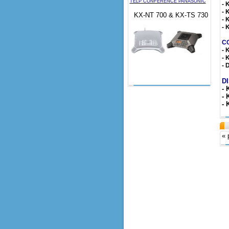
TELP CONFERENCE PANASONIC
- 
- 
KX-NT 700 & KX-TS 730
- 
- 
C
- 
- 
-
D
- 
- 
- 
« 