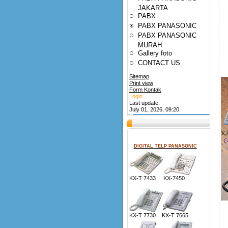
JAKARTA
PABX
PABX PANASONIC
PABX PANASONIC
MURAH
Gallery foto
CONTACT US
Sitemap
Print view
Form Kontak
Login
Last update:
July 01, 2026, 09:20
DIGITAL TELP PANASONIC
KX-T 7433 KX-7450
KX-T 7730 KX-T 7665