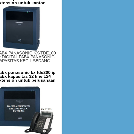
xtension untuk kantor
ABX PANASONIC KX-TDE100
P DIGITAL PABX PANASONIC
APASITAS KECIL SEDANG
abx panasonic kx tde200 ip
abx kapasitas 32 line 124
xtension untuk perusahaan