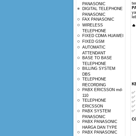
te
PANASONIC
P
DIGITAL TELEPHONE
ya
PANASONIC
le
FAX PANASONIC
WIRELESS
🔥
TELEPHONE
FIXED CDMA HUAWEI
FIXED GSM
AUTOMATIC
ATTENDANT
BASE TO BASE
TELEPHONE
BILLING SYSTEM
DBS
TELEPHONE
K
RECORDING
PABX ERICSSON md-
✅ 
110
✅ 
TELEPHONE
✅ 
ERICSSON
✅ 
✅ 
PABX SYSTEM
PANASONIC
C
PABX PANASONIC
HARGA DAN TYPE
PABX PANASONIC