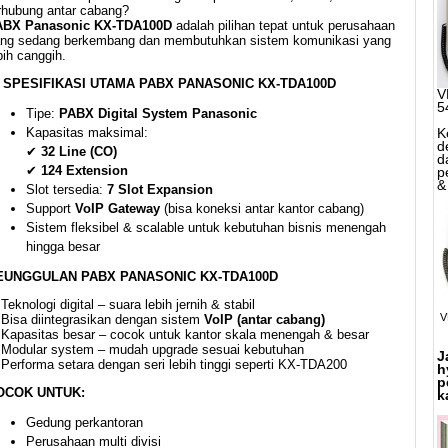
rhubung antar cabang?
ABX Panasonic KX-TDA100D
adalah pilihan tepat untuk perusahaan
ng sedang berkembang dan membutuhkan sistem komunikasi yang
bih canggih.
SPESIFIKASI UTAMA PABX PANASONIC KX-TDA100D
V
5
Tipe:
PABX Digital System Panasonic
Kapasitas maksimal:
K
d
✔
32 Line (CO)
d
✔
124 Extension
p
&
Slot tersedia:
7 Slot Expansion
Support
VoIP Gateway
(bisa koneksi antar kantor cabang)
Sistem fleksibel & scalable untuk kebutuhan bisnis menengah
hingga besar
EUNGGULAN PABX PANASONIC KX-TDA100D
Teknologi digital – suara lebih jernih & stabil
V
Bisa diintegrasikan dengan sistem
VoIP (antar cabang)
Kapasitas besar – cocok untuk kantor skala menengah & besar
Modular system – mudah upgrade sesuai kebutuhan
J
Performa setara dengan seri lebih tinggi seperti KX-TDA200
h
p
OCOK UNTUK:
k
Gedung perkantoran
Perusahaan multi divisi