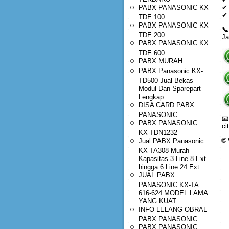
PABX PANASONIC KX
✔ 
✔ 
TDE 100
PABX PANASONIC KX
📞
TDE 200
Ja
PABX PANASONIC KX
TDE 600
PABX MURAH
PABX Panasonic KX-
TD500 Jual Bekas
Modul Dan Sparepart
Lengkap
DISA CARD PABX
PANASONIC

PABX PANASONIC
ci
KX-TDN1232
🌐
Jual PABX Panasonic
KX-TA308 Murah
Kapasitas 3 Line 8 Ext
hingga 6 Line 24 Ext
JUAL PABX
PANASONIC KX-TA
616-624 MODEL LAMA
YANG KUAT
INFO LELANG OBRAL
PABX PANASONIC
PABX PANASONIC