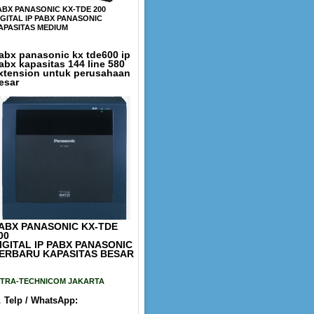
ABX PANASONIC KX-TDE 200
IGITAL IP PABX PANASONIC
APASITAS MEDIUM
abx panasonic kx tde600 ip
abx kapasitas 144 line 580
xtension untuk perusahaan
esar
ABX PANASONIC KX-TDE
00
IGITAL IP PABX PANASONIC
ERBARU KAPASITAS BESAR
ITRA-TECHNICOM JAKARTA

Telp / WhatsApp: