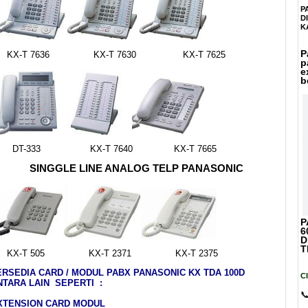
P
D
K
P
X-T 7636 KX-T 7630 KX-T 7625
p
e
b
T-333 KX-T 7640 KX-T 7665
SINGGLE LINE ANALOG TELP PANASONIC
P
6
D
T
X-T 505 KX-T 2371 KX-T 2375
ERSEDIA CARD / MODUL PABX PANASONIC KX TDA 100D
C
NTARA LAIN SEPERTI :

XTENSION CARD MODUL