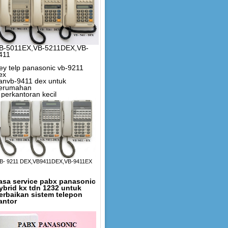
B-5011EX,VB-5211DEX,VB-
411
ey telp panasonic vb-9211
ex
anvb-9411 dex untuk
erumahan
 perkantoran kecil
B- 9211 DEX,VB9411DEX,VB-9411EX
asa service pabx panasonic
ybrid kx tdn 1232 untuk
erbaikan sistem telepon
antor