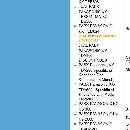
KX-TEB308
JUAL PABX
PANASONIC KX-
TES824 DAN KX-
TES308
PABX PANASONIC
⚙️
KX-TEM824
JUAL PABX PANASONIC
KX-TDA100 D
JUAL PABX
PANASONIC KX-
TDA100
Se
DISCONTINUEU
T
PABX Panasonic KX-
🚀
TDA200 Spesifikasi
Kapasitas Dan
Ketersediaan Modul
PABX Panasonic KX-
TDA600– Spesifikasi
Kapasitas Dan Modul
Lengkap
PABX PANASONIC KX
NS 300
⚡
PABX PANASONIC KX
Ka
NS 1000
PABX PANASONIC
✔ 
TERBARU
✔ 