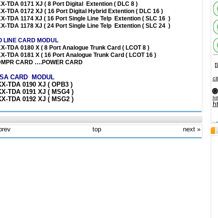
KX-TDA 0171 XJ ( 8 Port Digital
Extention ( DLC 8 )
KX-TDA 0172 XJ ( 16 Port Digital Hybrid Extention ( DLC 16 )
KX-TDA 1174 XJ ( 16 Port Single Line Telp
Extention ( SLC 16
)
KX-TDA 1178 XJ ( 24 Port Single Line Telp
Extention ( SLC 24
)
O LINE CARD MODUL
KX-TDA 0180 X ( 8 Port Analogue Trunk Card ( LCOT 8 )
KX-TDA 0181 X ( 16 Port Analogue Trunk Card ( LCOT 16 )
 DMPR CARD ….POWER CARD

ISA CARD MODUL
ci
KX-TDA 0190 XJ ( OPB3 )
🌐
KX-TDA 0191 XJ ( MSG4 )
ht
KX-TDA 0192 XJ ( MSG2 )
h
prev
top
next »