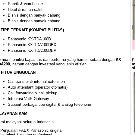
Pabrik & warehouse
Hotel & rumah sakit
Bisnis dengan banyak cabang
Bisnis dengan banyak cabang
 TIPE TERKAIT (KOMPATIBILITAS)
Panasonic KX-TDA100D
Panasonic KX-TDA100DBX
Panasonic KX-TDA100DBP
mua memiliki kapasitas dan performa yang hampir setara dengan
KX-
P
m
DA200
, namun dengan investasi yang lebih efisien.
s
FITUR UNGGULAN
Call transfer & internal extension
Auto attendant (operator otomatis)
Call forwarding & call pickup
Integrasi VoIP Gateway
Support berbagai tipe digital & analog telephone
 LAYANAN KAMI
mi melayani seluruh Indonesia:
Penjualan PABX Panasonic original
Instalasi & setting profesional