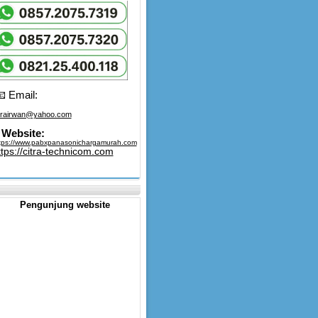
 Email:
trairwan@yahoo.com
Website:
tps://www.pabxpanasonichargamurah.com
ttps://citra-technicom.com
Pengunjung website