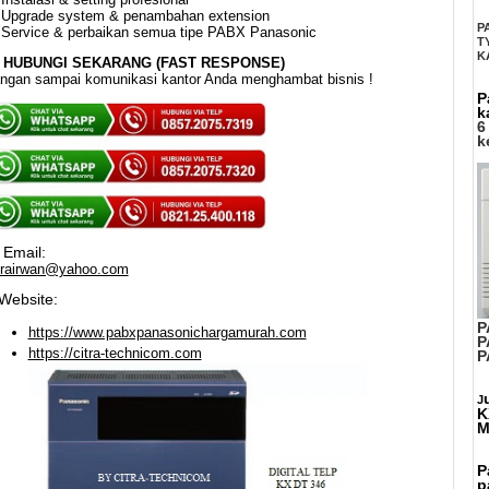
Upgrade system & penambahan extension
P
Service & perbaikan semua tipe PABX Panasonic
T
K
HUBUNGI SEKARANG (FAST RESPONSE)
ngan sampai komunikasi kantor Anda menghambat bisnis !
P
k
6
k
Email:

trairwan@yahoo.com
Website:
P
https://www.pabxpanasonichargamurah.com
P
https://citra-technicom.com
P
J
K
M
P
p