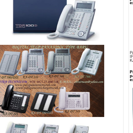
e
P
I
K
P
p
e