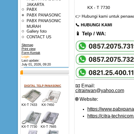
JAKARTA
KX - T 7730 T
PABX
PABX PANASONIC
👉 Hubungi kami untuk penawa
PABX PANASONIC
📞
HUBUNGI KAMI
MURAH
Gallery foto
📱 Telp / WA:
CONTACT US
Sitemap
Print view
Form Kontak
Login
Last update:
July 01, 2026, 09:20
📧 Email:
DIGITAL TELP PANASONIC
citrairwan@yahoo.com
🌐 Website:
KX-T 7433 KX-7450
https://www.pabxpan
https://citra-technico
KX-T 7730 KX-T 7665