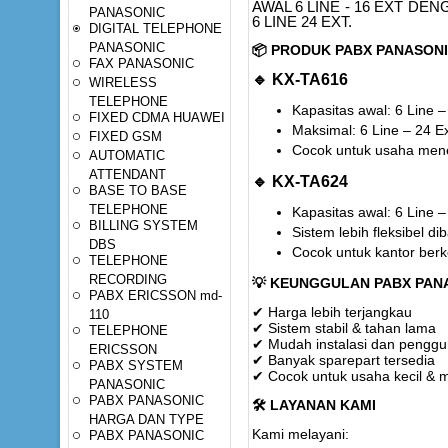
AWAL 6 LINE - 16 EXT DE
PANASONIC
6 LINE 24 EXT.
DIGITAL TELEPHONE
PANASONIC
📦
PRODUK PABX PANASONI
FAX PANASONIC
🔹
KX-TA616
WIRELESS
TELEPHONE
Kapasitas awal: 6 Line –
FIXED CDMA HUAWEI
Maksimal: 6 Line – 24 E
FIXED GSM
Cocok untuk usaha me
AUTOMATIC
ATTENDANT
🔹
KX-TA624
BASE TO BASE
TELEPHONE
Kapasitas awal: 6 Line –
BILLING SYSTEM
Sistem lebih fleksibel d
DBS
Cocok untuk kantor be
TELEPHONE
RECORDING
💡
KEUNGGULAN PABX PANA
PABX ERICSSON md-
✔ Harga lebih terjangkau
110
✔ Sistem stabil & tahan lama
TELEPHONE
✔ Mudah instalasi dan pengg
ERICSSON
✔ Banyak sparepart tersedia
PABX SYSTEM
✔ Cocok untuk usaha kecil &
PANASONIC
PABX PANASONIC
🛠
️ LAYANAN KAMI
HARGA DAN TYPE
Kami melayani:
PABX PANASONIC