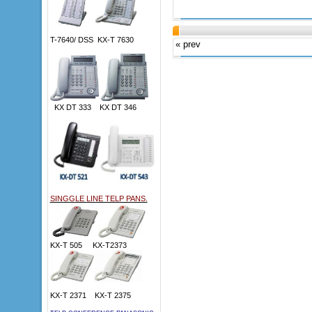
T-7640/ DSS KX-T 7630
« prev
KX DT 333 KX DT 346
SINGGLE LINE TELP PANS.
KX-T 505 KX-T2373
KX-T 2371 KX-T 2375