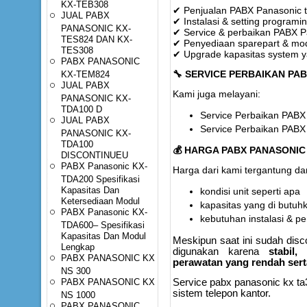
KX-TEB308
✔ Penjualan PABX Panasonic t
JUAL PABX
✔ Instalasi & setting programi
PANASONIC KX-
✔ Service & perbaikan PABX P
TES824 DAN KX-
✔ Penyediaan sparepart & mod
TES308
✔ Upgrade kapasitas system y
PABX PANASONIC
KX-TEM824
🔧
SERVICE PERBAIKAN PA
JUAL PABX
Kami juga melayani:
PANASONIC KX-
TDA100 D
Service Perbaikan PAB
JUAL PABX
Service Perbaikan PAB
PANASONIC KX-
TDA100
💰
HARGA PABX PANASONIC
DISCONTINUEU
PABX Panasonic KX-
Harga dari kami tergantung dar
TDA200 Spesifikasi
Kapasitas Dan
kondisi unit seperti apa
Ketersediaan Modul
kapasitas yang di butuh
PABX Panasonic KX-
kebutuhan instalasi & 
TDA600– Spesifikasi
Kapasitas Dan Modul
Meskipun saat ini sudah disco
Lengkap
digunakan karena
stabil
PABX PANASONIC KX
perawatan yang rendah sert
NS 300
PABX PANASONIC KX
Service pabx panasonic kx ta
sistem telepon kantor.
NS 1000
PABX PANASONIC