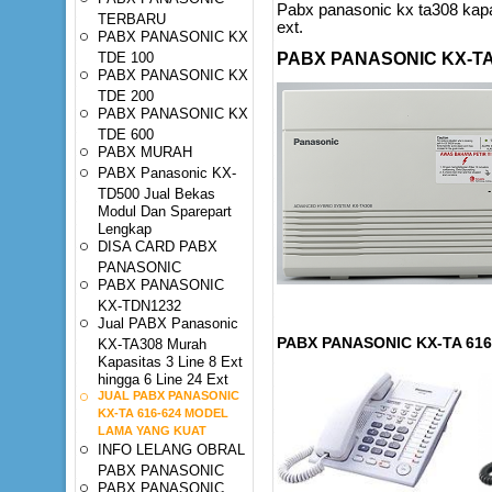
Pabx panasonic kx ta308 kapasi
TERBARU
ext.
PABX PANASONIC KX
TDE 100
PABX PANASONIC KX-TA 6
PABX PANASONIC KX
TDE 200
PABX PANASONIC KX
TDE 600
PABX MURAH
PABX Panasonic KX-
TD500 Jual Bekas
Modul Dan Sparepart
Lengkap
DISA CARD PABX
PANASONIC
PABX PANASONIC
KX-TDN1232
Jual PABX Panasonic
PABX PANASONIC KX-TA 616
KX-TA308 Murah
Kapasitas 3 Line 8 Ext
hingga 6 Line 24 Ext
JUAL PABX PANASONIC
KX-TA 616-624 MODEL
LAMA YANG KUAT
INFO LELANG OBRAL
PABX PANASONIC
PABX PANASONIC