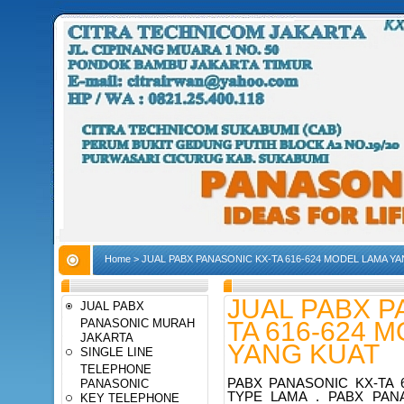
Home
>
JUAL PABX PANASONIC KX-TA 616-624 MODEL LAMA Y
JUAL PABX P
JUAL PABX
PANASONIC MURAH
TA 616-624 
JAKARTA
YANG KUAT
SINGLE LINE
TELEPHONE
PABX PANASONIC KX-TA 
PANASONIC
TYPE LAMA . PABX PANA
KEY TELEPHONE